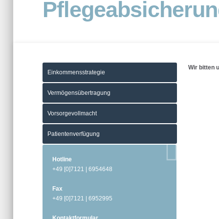
Pflegeabsicheru
Wir bitten 
Einkommensstrategie
Vermögensübertragung
Vorsorgevollmacht
Patientenverfügung
Hotline
+49 [0]7121 | 6954648
Fax
+49 [0]7121 | 6952995
Kontaktformular