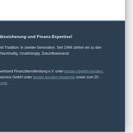
tätssicherung und Finanz-Expertise!
t Tradition. In zweiter Generation. Seit 1999 zählen wir zu den
 Nachhaltig. Unabhängig. Zukunftsweisend.
sverband Finanzdienstleistung e.V. unter
besser-objektiv-beraten
,
rservice GmbH unter
besser-beraten-Akademie
sowie zum 25-
ronik
.