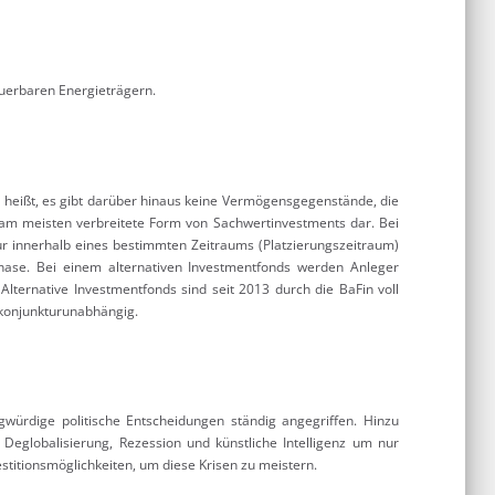
uerbaren Energieträgern.
 heißt, es gibt darüber hinaus keine Vermögensgegenstände, die
e am meisten verbreitete Form von Sachwertinvestments dar. Bei
ur innerhalb eines bestimmten Zeitraums (Platzierungszeitraum)
hase. Bei einem alternativen Investmentfonds werden Anleger
 Alternative Investmentfonds sind seit 2013 durch die BaFin voll
d konjunkturunabhängig.
gwürdige politische Entscheidungen ständig angegriffen. Hinzu
eglobalisierung, Rezession und künstliche Intelligenz um nur
estitionsmöglichkeiten, um diese Krisen zu meistern.