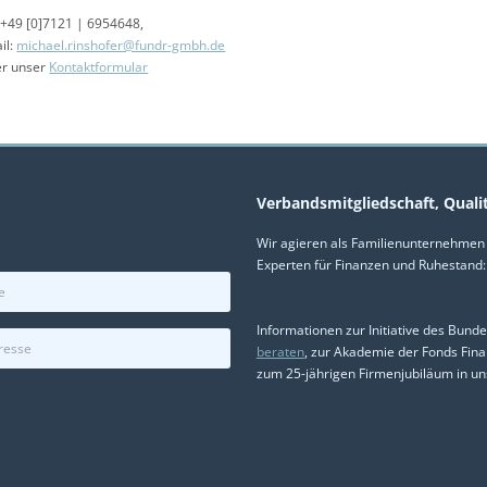
 +49 [0]7121 | 6954648,
il:
michael.rinshofer@fundr-gmbh.de
er unser
Kontaktformular
Verbandsmitgliedschaft, Quali
Wir agieren als Familienunternehmen m
Experten für Finanzen und Ruhestand:
Informationen zur Initiative des Bund
beraten
, zur Akademie der Fonds Fi
zum 25-jährigen Firmenjubiläum in u