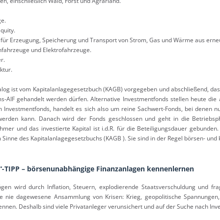
en, einschließlich Wald, Forst und Agrarland.
ge.
quity.
 für Erzeugung, Speicherung und Transport von Strom, Gas und Wärme aus erne
nfahrzeuge und Elektrofahrzeuge.
r.
ktur.
alog ist vom Kapitalanlagegesetzbuch (KAGB) vorgegeben und abschließend, das
ms-AIF gehandelt werden dürfen. Alternative Investmentfonds stellen heute di
en Investmentfonds, handelt es sich also um reine Sachwert-Fonds, bei denen n
 werden kann. Danach wird der Fonds geschlossen und geht in die Betriebsp
hmer und das investierte Kapital ist i.d.R. für die Beteiligungsdauer gebunden.
m Sinne des Kapitalanlagegesetzbuchs (KAGB ). Sie sind in der Regel börsen- un
r“-TIPP – börsenunabhängige Finanzanlagen kennenlernen
en wird durch Inflation, Steuern, explodierende Staatsverschuldung und fra
 nie dagewesene Ansammlung von Krisen: Krieg, geopolitische Spannungen, D
ennen. Deshalb sind viele Privatanleger verunsichert und auf der Suche nach Inv