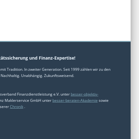
tätssicherung und Finanz-Expertise!
it Tradition. In zweiter Generation. Seit 1999 zählen wir zu den
 Nachhaltig. Unabhängig. Zukunftsweisend.
esverband Finanzdienstleistung e.V. unter
besser-objektiv-
nanz Maklerservice GmbH unter
besser-beraten-Akademie
sowie
nserer
Chronik
.