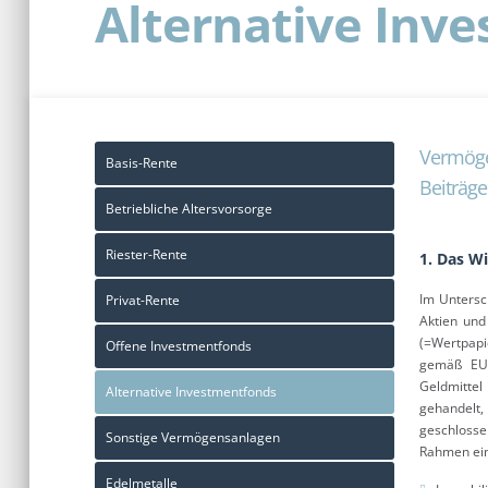
Alternative Inv
Vermöge
Basis-Rente
Beiträge
Betriebliche Altersvorsorge
Riester-Rente
1. Das W
Im Untersc
Privat-Rente
Aktien und
(=Wertpapi
Offene Investmentfonds
gemäß EU-
Geldmittel
Alternative Investmentfonds
gehandelt,
geschlosse
Sonstige Vermögensanlagen
Rahmen eine
Edelmetalle