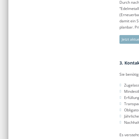
Durch nach
“Edelmetall
(Erneuerbar
damit ein S
planbar. Pr
Jetzt aktu
3. Konta
Sie benöti
Zugelas
Mindestb
Erfüllun
Transpar
Obligato
Jährlich
Nachhalt
Es versteht