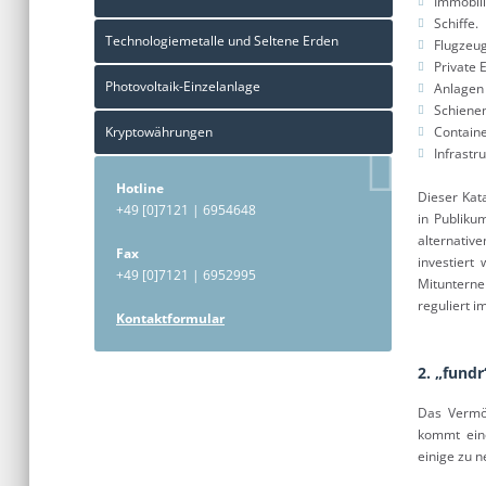
Immobili
Schiffe.
Technologiemetalle und Seltene Erden
Flugzeu
Private E
Photovoltaik-Einzelanlage
Anlagen
Schiene
Kryptowährungen
Containe
Infrastru
Hotline
Dieser Kat
+49 [0]7121 | 6954648
in Publiku
alternativ
Fax
investiert
+49 [0]7121 | 6952995
Mitunterne
reguliert i
Kontaktformular
2. „fund
Das Vermög
kommt eine
einige zu n