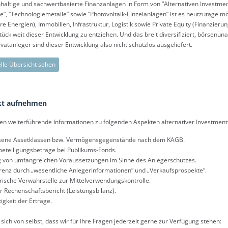
haltige und sachwertbasierte Finanzanlagen in Form von “Alternativen Investme
e”, “Technologiemetalle” sowie “Photovoltaik-Einzelanlagen” ist es heutzutage m
e Energien), Immobilien, Infrastruktur, Logistik sowie Private Equity (Finanzier
tück weit dieser Entwicklung zu entziehen. Und das breit diversifiziert, börsenu
ivatanleger sind dieser Entwicklung also nicht schutzlos ausgeliefert.
elle Übersicht sehen
kt aufnehmen
gen weiterführende Informationen zu folgenden Aspekten alternativer Investmen
sene Assetklassen bzw. Vermögensgegenstände nach dem KAGB.
eteiligungsbeträge bei Publikums-Fonds.
g von umfangreichen Voraussetzungen im Sinne des Anlegerschutzes.
enz durch „wesentliche Anlegerinformationen“ und „Verkaufsprospekte“.
rische Verwahrstelle zur Mittelverwendungskontrolle.
er Rechenschaftsbericht (Leistungsbilanz).
igkeit der Erträge.
 sich von selbst, dass wir für Ihre Fragen jederzeit gerne zur Verfügung stehen: