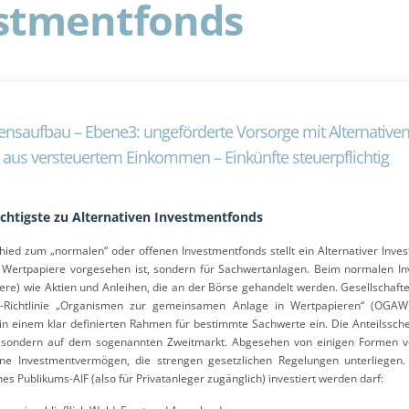
estmentfonds
nsaufbau – Ebene3: ungeförderte Vorsorge mit Alternative
 aus versteuertem Einkommen – Einkünfte steuerpflichtig
ichtigste zu Alternativen Investmentfonds
hied zum „normalen“ oder offenen Investmentfonds stellt ein Alternativer Inves
 Wertpapiere vorgesehen ist, sondern für Sachwertanlagen. Beim normalen In
ere) wie Aktien und Anleihen, die an der Börse gehandelt werden. Gesellschaft
Richtlinie „Organismen zur gemeinsamen Anlage in Wertpapieren“ (OGAW) 
 in einem klar definierten Rahmen für bestimmte Sachwerte ein. Die Anteilssch
 sondern auf dem sogenannten Zweitmarkt. Abgesehen von einigen Formen von 
ne Investmentvermögen, die strengen gesetzlichen Regelungen unterliegen.
s Publikums-AIF (also für Privatanleger zugänglich) investiert werden darf: